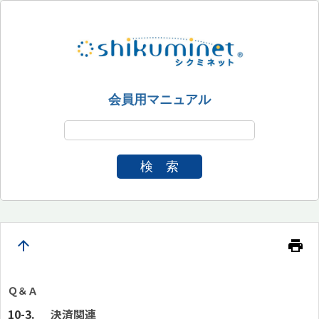
会員用マニュアル
検 索
arrow_upward
print
Ｑ＆Ａ
決済関連