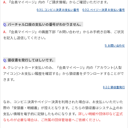
A.
『
会員マイページ』内の「ご請求情報」からご確認いただけます。
6-3-1. コンビニ決済 お支払い番号
6-3-2. ペイジー決済 お支払い番号
Q.
バーチャル口座の支払いの番号がわかりません。
A.
『
会員マイページ』の画面下部「お問い合わせ」からお手続き日等、ご状況
を記入し送信してください。
9. お問い合わせ
Q.
領収書を発行してほしいです。
A.
クレジットカード支払いのみ、『会員マイページ』内の「アカウント(人型
アイコン)＞お支払い履歴を確認する」から領収書をダウンロードすることがで
きます。
8-2-2. 領収書発行
なお、コンビニ決済やペイジー決済を利用された場合は、お支払いいただいた
際の「受領書・明細書」が控えとなります。こちらの領収書はシステム上のお
支払い情報を電子的に記録したものになります。
詳しい明細や団体印など正式
なものが必要な場合は、ご所属の団体管理者へご依頼ください。