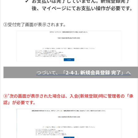
お支払いは完了していません。新規登録完了
後、マイページにてお支払い操作が必要です。
③受付完了画面が表示されます。
つづいて、「
2-4-1. 新規会員登録 完了
」へ
③'次の画面が表示された場合は、入会(新規登録)時に管理者の「承
認」が必要です。