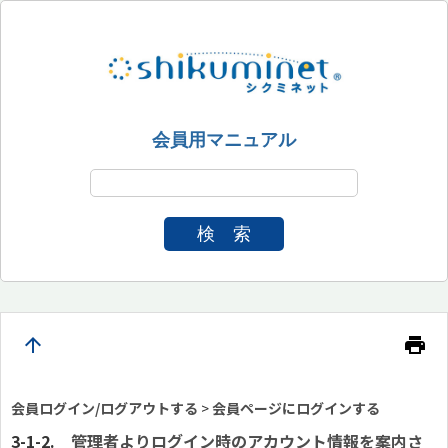
会員用マニュアル
検 索
arrow_upward
print
会員ログイン/ログアウトする
>
会員ページにログインする
管理者よりログイン時のアカウント情報を案内さ